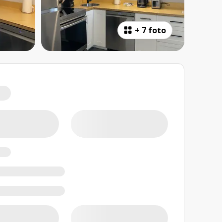
+
7 foto