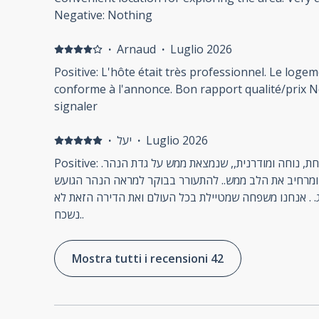
Negative: Nothing
·
Arnaud
·
Luglio 2026
Positive: L'hôte était très professionnel. Le logem
conforme à l'annonce. Bon rapport qualité/prix Ne
signaler
·
יעל
·
Luglio 2026
Positive: דירת 2 חדרים מקסימה, מרווחת, נוחה ומודרנית,, שנמצאת ממש על גדת הנהר.
המיקום של הדירה מושלם ומרחיב את הלב ממש.. להתעורר בבוקר למראה הנהר הגועש
וההרים שמסביב, זה פשוט תענוג. . אנחנו משפחה שמטיילת בכל העולם ואת הדירה הזאת לא
נשכח..
Mostra tutti i recensioni 42