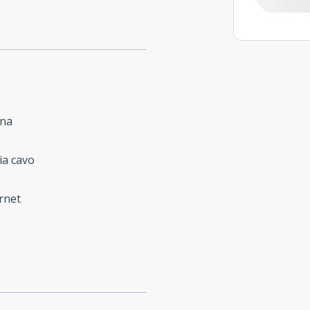
ina
ia cavo
rnet