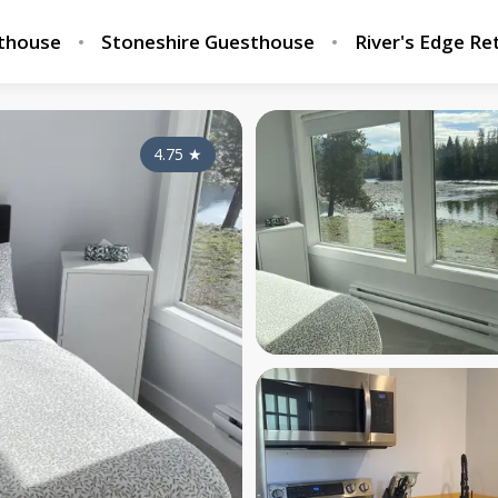
sthouse
Stoneshire Guesthouse
River's Edge Re
4.75
★