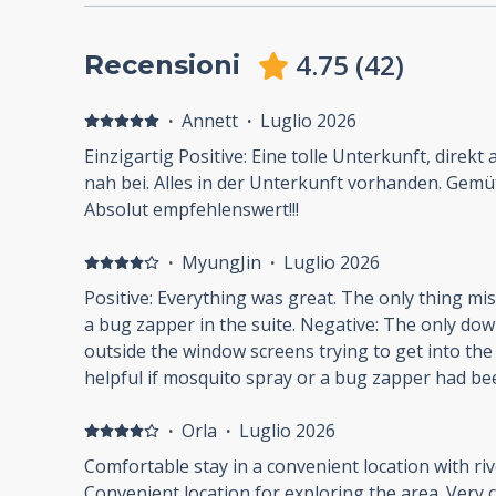
4.75
(
42
)
Recensioni
·
Annett
·
Luglio 2026
Einzigartig Positive: Eine tolle Unterkunft, direk
nah bei. Alles in der Unterkunft vorhanden. Gemü
Absolut empfehlenswert!!!
·
MyungJin
·
Luglio 2026
Positive: Everything was great. The only thing m
a bug zapper in the suite. Negative: The only d
outside the window screens trying to get into the
helpful if mosquito spray or a bug zapper had be
·
Orla
·
Luglio 2026
Comfortable stay in a convenient location with riv
Convenient location for exploring the area. Very 