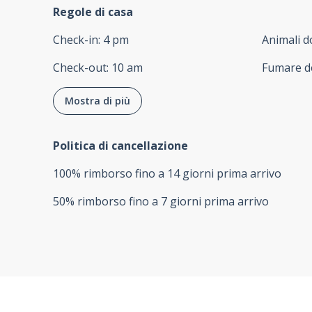
Regole di casa
Check-in
:
4 pm
Animali d
Check-out
:
10 am
Fumare d
Mostra di più
Politica di cancellazione
100
%
rimborso
fino a
14 giorni
prima
arrivo
50
%
rimborso
fino a
7 giorni
prima
arrivo