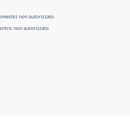
omestici
:
non autorizzato
entro
:
non autorizzato