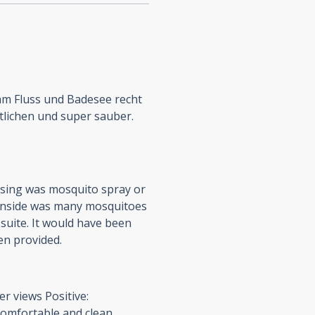
t am Fluss und Badesee recht
tlichen und super sauber.
issing was mosquito spray or
ownside was many mosquitoes
 suite. It would have been
en provided.
er views Positive:
comfortable and clean.