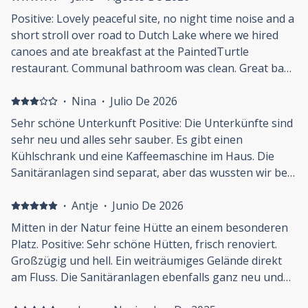
Positive: Lovely peaceful site, no night time noise and a
short stroll over road to Dutch Lake where we hired
canoes and ate breakfast at the PaintedTurtle
restaurant. Communal bathroom was clean. Great base
for exploring Wells Park waterfalls, we also loved the
white water rafting down Clearwater river and had a
·
Nina
·
Julio De 2026
great meal at Hop n Hog. Negative: We found the site
Sehr schöne Unterkunft Positive: Die Unterkünfte sind
ourselves but a sign might be helpful if arriving in the
sehr neu und alles sehr sauber. Es gibt einen
dark.
Kühlschrank und eine Kaffeemaschine im Haus. Die
Sanitäranlagen sind separat, aber das wussten wir bei
der Buchung. Die Lage ist direkt am Fluss, was super
schön ist. Negative: Es gibt keine Möglichkeit, sich
·
Antje
·
Junio De 2026
etwas zu essen zu zu bereiten oder abzuspülen. Es ist
Mitten in der Natur feine Hütte an einem besonderen
wohl alles noch im Aufbau und daher noch nicht ganz
Platz. Positive: Sehr schöne Hütten, frisch renoviert.
ausgereift. In der direkten Umgebung ist auch nicht
Großzügig und hell. Ein weiträumiges Gelände direkt
viel vorhanden.
am Fluss. Die Sanitäranlagen ebenfalls ganz neu und
sehr sauber, jederzeit frische Handtücher. Würden