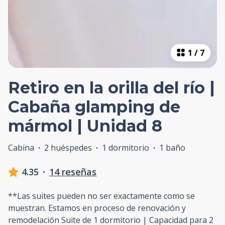
1
/
7
Retiro en la orilla del río |
Cabaña glamping de
mármol | Unidad 8
Cabina
·
2 huéspedes
·
1 dormitorio
·
1 baño
4.35
·
14 reseñas
**Las suites pueden no ser exactamente como se
muestran. Estamos en proceso de renovación y
remodelación Suite de 1 dormitorio | Capacidad para 2