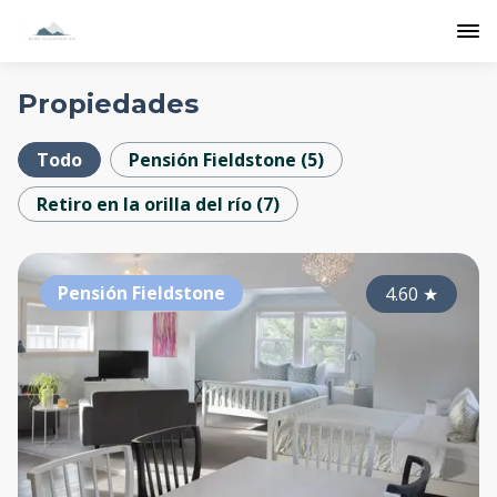
Propiedades
Todo
Pensión Fieldstone
(
5
)
Retiro en la orilla del río
(
7
)
Pensión Fieldstone
4.60
★