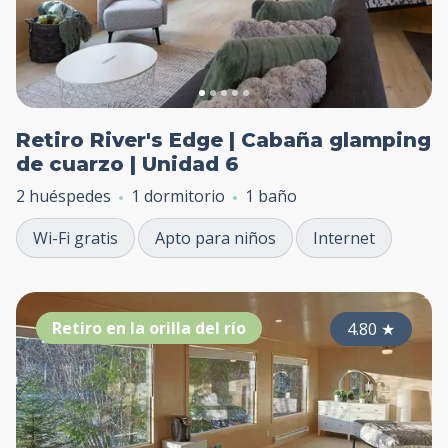
Retiro River's Edge | Cabaña glamping
de cuarzo | Unidad 6
2 huéspedes
1 dormitorio
1 baño
Wi-Fi gratis
Apto para niños
Internet
Retiro en la orilla del río
4.80
★