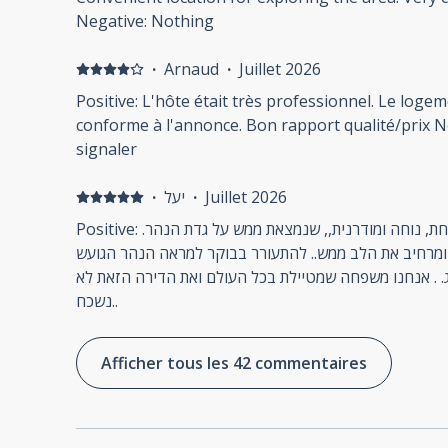
Negative: Nothing
·
Arnaud
·
Juillet 2026
Positive: L'hôte était très professionnel. Le logem
conforme à l'annonce. Bon rapport qualité/prix Ne
signaler
·
יעל
·
Juillet 2026
Positive: דירת 2 חדרים מקסימה, מרווחת, נוחה ומודרנית,, שנמצאת ממש על גדת הנהר.
המיקום של הדירה מושלם ומרחיב את הלב ממש.. להתעורר בבוקר למראה הנהר הגועש
וההרים שמסביב, זה פשוט תענוג. . אנחנו משפחה שמטיילת בכל העולם ואת הדירה הזאת לא
נשכח..
Afficher tous les 42 commentaires