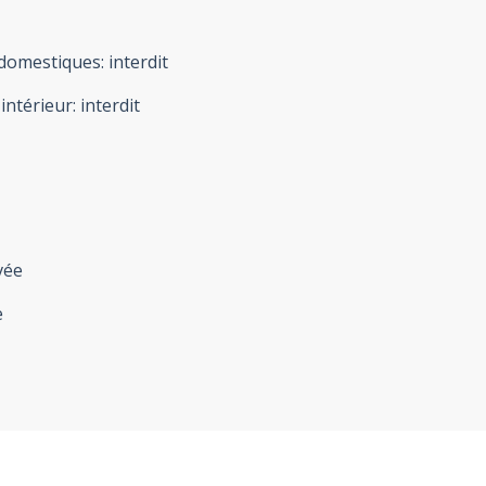
domestiques
:
interdit
'intérieur
:
interdit
vée
e