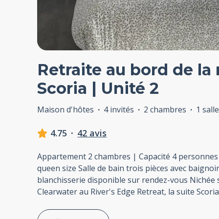
Retraite au bord de la r
Scoria | Unité 2
Maison d'hôtes
·
4 invités
·
2 chambres
·
1 sall
4.75
·
42 avis
Appartement 2 chambres | Capacité 4 personnes C
queen size Salle de bain trois pièces avec baignoi
blanchisserie disponible sur rendez-vous Nichée su
Clearwater au River's Edge Retreat, la suite Scor