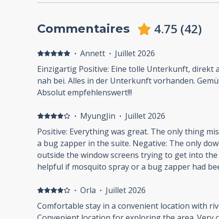
4.75
(
42
)
Commentaires
·
Annett
·
Juillet 2026
Einzigartig Positive: Eine tolle Unterkunft, direk
nah bei. Alles in der Unterkunft vorhanden. Gemü
Absolut empfehlenswert!!!
·
MyungJin
·
Juillet 2026
Positive: Everything was great. The only thing m
a bug zapper in the suite. Negative: The only d
outside the window screens trying to get into the
helpful if mosquito spray or a bug zapper had be
·
Orla
·
Juillet 2026
Comfortable stay in a convenient location with riv
Convenient location for exploring the area. Very 