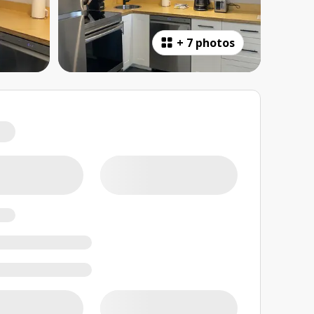
+
7 photos