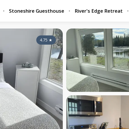
Stoneshire Guesthouse
River's Edge Retreat
4.75
★