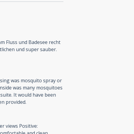
t am Fluss und Badesee recht
tlichen und super sauber.
issing was mosquito spray or
ownside was many mosquitoes
 suite. It would have been
en provided.
er views Positive:
comfortable and clean.