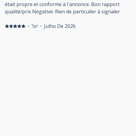
était propre et conforme à l'annonce. Bon rapport
qualité/prix Negative: Rien de particulier à signaler
·
יעל
·
Julho De 2026
Positive: דירת 2 חדרים מקסימה, מרווחת, נוחה ומודרנית,,
שנמצאת ממש על גדת הנהר. המיקום של הדירה מושלם ומרחיב את
הלב ממש.. להתעורר בבוקר למראה הנהר הגועש וההרים שמסביב,
זה פשוט תענוג. . אנחנו משפחה שמטיילת בכל העולם ואת הדירה
הזאת לא נשכח..
Mostrar todas as 42 avaliações