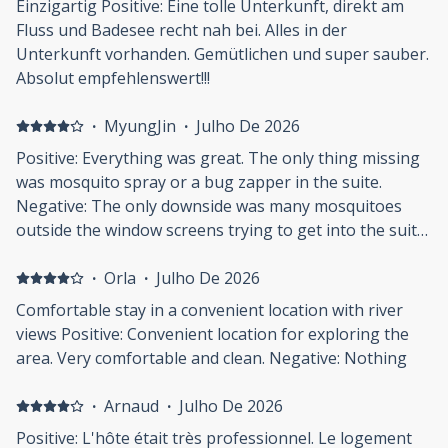
Einzigartig Positive: Eine tolle Unterkunft, direkt am
Fluss und Badesee recht nah bei. Alles in der
Unterkunft vorhanden. Gemütlichen und super sauber.
Absolut empfehlenswert!!!
·
MyungJin
·
Julho De 2026
Positive: Everything was great. The only thing missing
was mosquito spray or a bug zapper in the suite.
Negative: The only downside was many mosquitoes
outside the window screens trying to get into the suite.
It would have been helpful if mosquito spray or a bug
zapper had been provided.
·
Orla
·
Julho De 2026
Comfortable stay in a convenient location with river
views Positive: Convenient location for exploring the
area. Very comfortable and clean. Negative: Nothing
·
Arnaud
·
Julho De 2026
Positive: L'hôte était très professionnel. Le logement